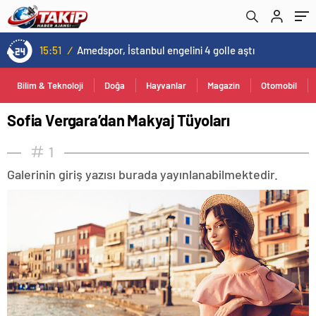
15:51
/
Amedspor, İstanbul engelini 4 golle aştı
Bilim & Teknoloji
Doğa
Hayvanlar
Magazin
Otomobil
Sofia Vergara’dan Makyaj Tüyoları
1
Galerinin giriş yazısı burada yayınlanabilmektedir.