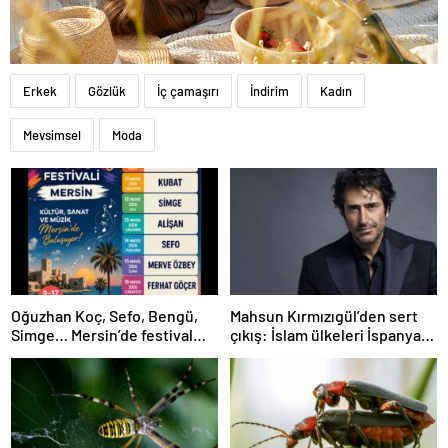
Erkek
Gözlük
İç çamaşırı
İndirim
Kadın
Mevsimsel
Moda
Oğuzhan Koç, Sefo, Bengü,
Mahsun Kırmızıgül’den sert
Simge… Mersin’de festival
çıkış: İslam ülkeleri İspanya
heyecanı başlıyor
kadar cesur olamadı