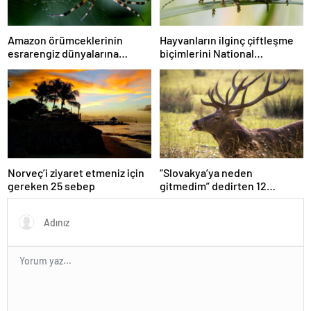
Amazon örümceklerinin
Hayvanların ilginç çiftleşme
esrarengiz dünyalarına
biçimlerini National
gitmeye hazır olun.
Geographic görüntüledi.
Norveç’i ziyaret etmeniz için
“Slovakya’ya neden
gereken 25 sebep
gitmedim” dedirten 12
fotoğraf