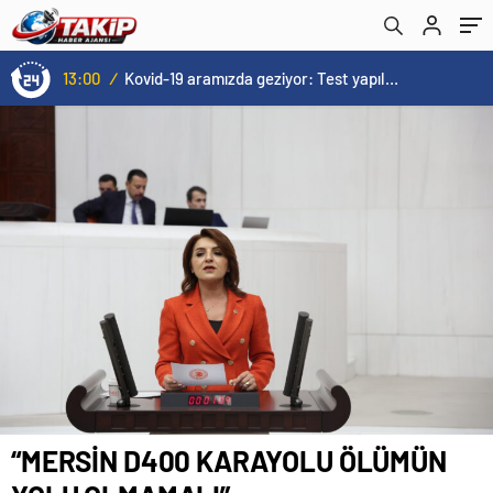
13:00
/
Kovid-19 aramızda geziyor: Test yapılmadığı için kimse farkında değil
“MERSİN D400 KARAYOLU ÖLÜMÜN