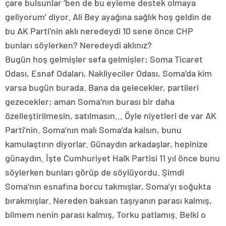
çare bulsunlar ‘ben de bu eyleme destek olmaya
geliyorum’ diyor. Ali Bey ayağına sağlık hoş geldin de
bu AK Parti’nin aklı neredeydi 10 sene önce CHP
bunları söylerken? Neredeydi aklınız?
Bugün hoş gelmişler sefa gelmişler; Soma Ticaret
Odası, Esnaf Odaları, Nakliyeciler Odası, Soma’da kim
varsa bugün burada. Bana da gelecekler, partileri
gezecekler; aman Soma’nın burası bir daha
özelleştirilmesin, satılmasın… Öyle niyetleri de var AK
Parti’nin. Soma’nın malı Soma’da kalsın, bunu
kamulaştırın diyorlar. Günaydın arkadaşlar, hepinize
günaydın. İşte Cumhuriyet Halk Partisi 11 yıl önce bunu
söylerken bunları görüp de söylüyordu. Şimdi
Soma’nın esnafına borcu takmışlar, Soma’yı soğukta
bırakmışlar. Nereden baksan taşıyanın parası kalmış,
bilmem nenin parası kalmış, Torku patlamış. Belki o