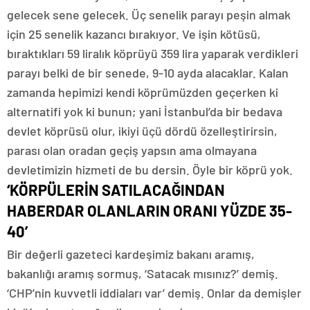
gelecek sene gelecek. Üç senelik parayı peşin almak
için 25 senelik kazancı bırakıyor. Ve işin kötüsü,
bıraktıkları 59 liralık köprüyü 359 lira yaparak verdikleri
parayı belki de bir senede, 9-10 ayda alacaklar. Kalan
zamanda hepimizi kendi köprümüzden geçerken ki
alternatifi yok ki bunun; yani İstanbul’da bir bedava
devlet köprüsü olur, ikiyi üçü dördü özelleştirirsin,
parası olan oradan geçiş yapsın ama olmayana
devletimizin hizmeti de bu dersin. Öyle bir köprü yok.
‘KÖRPÜLERİN SATILACAĞINDAN
HABERDAR OLANLARIN ORANI YÜZDE 35-
40’
Bir değerli gazeteci kardeşimiz bakanı aramış,
bakanlığı aramış sormuş, ‘Satacak mısınız?’ demiş.
‘CHP’nin kuvvetli iddiaları var’ demiş. Onlar da demişler