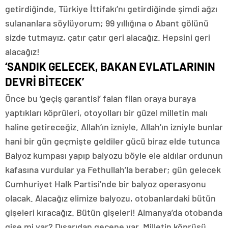
getirdiğinde, Türkiye İttifakı’nı getirdiğinde şimdi ağzı
sulananlara söylüyorum; 99 yıllığına o Abant gölünü
sizde tutmayız, çatır çatır geri alacağız. Hepsini geri
alacağız!
‘SANDIK GELECEK, BAKAN EVLATLARININ
DEVRİ BİTECEK’
Önce bu ‘geçiş garantisi’ falan filan oraya buraya
yaptıkları köprüleri, otoyolları bir güzel milletin malı
haline getireceğiz. Allah’ın izniyle, Allah’ın izniyle bunlar
hani bir gün geçmişte geldiler gücü biraz elde tutunca
Balyoz kumpası yapıp balyozu böyle ele aldılar ordunun
kafasına vurdular ya Fethullah’la beraber; gün gelecek
Cumhuriyet Halk Partisi’nde bir balyoz operasyonu
olacak. Alacağız elimize balyozu, otobanlardaki bütün
gişeleri kıracağız. Bütün gişeleri! Almanya’da otobanda
gişe mi var? Dışarıdan geçene var. Milletin köprüsü