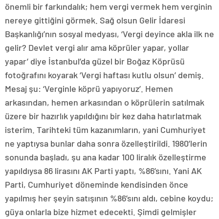
önemli bir farkındalık; hem vergi vermek hem verginin
nereye gittiğini görmek. Sağ olsun Gelir İdaresi
Başkanlığı’nın sosyal medyası, ‘Vergi deyince akla ilk ne
gelir? Devlet vergi alır ama köprüler yapar, yollar
yapar’ diye İstanbul’da güzel bir Boğaz Köprüsü
fotoğrafını koyarak ‘Vergi haftası kutlu olsun’ demiş.
Mesaj şu: ‘Verginle köprü yapıyoruz’. Hemen
arkasından, hemen arkasından o köprülerin satılmak
üzere bir hazırlık yapıldığını bir kez daha hatırlatmak
isterim. Tarihteki tüm kazanımların, yani Cumhuriyet
ne yaptıysa bunlar daha sonra özelleştirildi. 1980’lerin
sonunda başladı, şu ana kadar 100 liralık özelleştirme
yapıldıysa 86 lirasını AK Parti yaptı, %86’sını. Yani AK
Parti, Cumhuriyet döneminde kendisinden önce
yapılmış her şeyin satışının %86’sını aldı, cebine koydu;
güya onlarla bize hizmet edecekti. Şimdi gelmişler