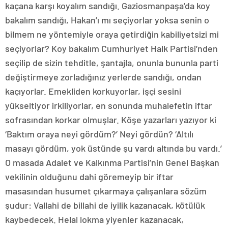
kaçana karşı koyalım sandığı. Gaziosmanpaşa’da koy
bakalım sandığı, Hakan’ı mı seçiyorlar yoksa senin o
bilmem ne yöntemiyle oraya getirdiğin kabiliyetsizi mi
seçiyorlar? Koy bakalım Cumhuriyet Halk Partisi’nden
seçilip de sizin tehditle, şantajla, onunla bununla parti
değiştirmeye zorladığınız yerlerde sandığı, ondan
kaçıyorlar. Emekliden korkuyorlar, işçi sesini
yükseltiyor irkiliyorlar, en sonunda muhalefetin iftar
sofrasından korkar olmuşlar. Köşe yazarları yazıyor ki
‘Baktım oraya neyi gördüm?’ Neyi gördün? ‘Altılı
masayı gördüm, yok üstünde şu vardı altında bu vardı.’
O masada Adalet ve Kalkınma Partisi’nin Genel Başkan
vekilinin olduğunu dahi göremeyip bir iftar
masasından husumet çıkarmaya çalışanlara sözüm
şudur: Vallahi de billahi de iyilik kazanacak, kötülük
kaybedecek. Helal lokma yiyenler kazanacak,