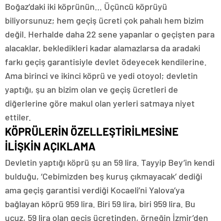
Boğaz’daki iki köprünün… Üçüncü köprüyü
biliyorsunuz; hem geçiş ücreti çok pahalı hem bizim
değil. Herhalde daha 22 sene yapanlar o geçişten para
alacaklar, bekledikleri kadar alamazlarsa da aradaki
farkı geçiş garantisiyle devlet ödeyecek kendilerine.
Ama birinci ve ikinci köprü ve yedi otoyol; devletin
yaptığı, şu an bizim olan ve geçiş ücretleri de
diğerlerine göre makul olan yerleri satmaya niyet
ettiler.
KÖPRÜLERİN ÖZELLEŞTİRİLMESİNE
İLİŞKİN AÇIKLAMA
Devletin yaptığı köprü şu an 59 lira. Tayyip Bey’in kendi
bulduğu, ‘Cebimizden beş kuruş çıkmayacak’ dediği
ama geçiş garantisi verdiği Kocaeli’ni Yalova’ya
bağlayan köprü 959 lira. Biri 59 lira, biri 959 lira. Bu
ucuz, 59 lira olan geçiş ücretinden, örneğin İzmir’den