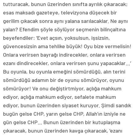
tutturacak, bunun üzerinden sınıfta ayrılık çıkaracak;
esas maksadı gazeteye, televizyona düşecek bir
gerilim çıkacak sonra aynı yalana sarılacaklar. Ne aynı
yalan? Efendim şöyle söylüyor seçmenin bilinçaltına
beyefendiler: ‘Evet açsın, yoksulsun, işsizsin,
güvencesizsin ama tehlike büyük! Oyu bize vermelisin!
Onlara verirsen bayrağı indirecekler, onlara verirsen
ezanı dindirecekler, onlara verirsen şunu yapacaklar…’
Bu oyunla, bu oyunla emeğini sömürdüğü, alın terini
sömürdüğü adamın bir de oyunu sömürüyor, oyunu
sömürüyor! Ve onu değiştirtmiyor, açlığa mahkum
ediyor, açlığa mahkum ediyor, sefalete mahkum
ediyor, bunun üzerinden siyaset kuruyor. Şimdi sandık
bugün gelse CHP, yarın gelse CHP, Allah’ın izniyle ne
gün gelse CHP… Bunun üzerinden bir kutuplaşma
çıkaracak, bunun üzerinden kavga çıkaracak, ‘ezanı