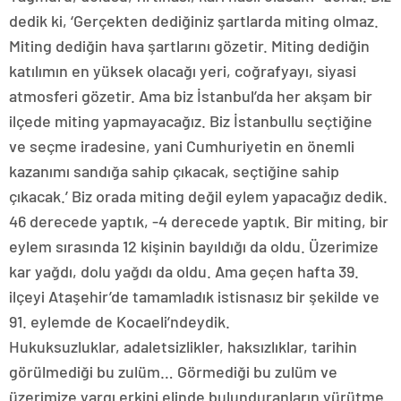
dedik ki, ‘Gerçekten dediğiniz şartlarda miting olmaz.
Miting dediğin hava şartlarını gözetir. Miting dediğin
katılımın en yüksek olacağı yeri, coğrafyayı, siyasi
atmosferi gözetir. Ama biz İstanbul’da her akşam bir
ilçede miting yapmayacağız. Biz İstanbullu seçtiğine
ve seçme iradesine, yani Cumhuriyetin en önemli
kazanımı sandığa sahip çıkacak, seçtiğine sahip
çıkacak.’ Biz orada miting değil eylem yapacağız dedik.
46 derecede yaptık, -4 derecede yaptık. Bir miting, bir
eylem sırasında 12 kişinin bayıldığı da oldu. Üzerimize
kar yağdı, dolu yağdı da oldu. Ama geçen hafta 39.
ilçeyi Ataşehir’de tamamladık istisnasız bir şekilde ve
91. eylemde de Kocaeli’ndeydik.
Hukuksuzluklar, adaletsizlikler, haksızlıklar, tarihin
görülmediği bu zulüm… Görmediği bu zulüm ve
üzerimize yargı erkini elinde bulunduranların yürütme