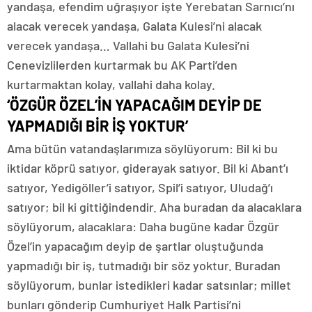
yandaşa, efendim uğraşıyor işte Yerebatan Sarnıcı’nı
alacak verecek yandaşa, Galata Kulesi’ni alacak
verecek yandaşa… Vallahi bu Galata Kulesi’ni
Cenevizlilerden kurtarmak bu AK Parti’den
kurtarmaktan kolay, vallahi daha kolay.
‘ÖZGÜR ÖZEL’İN YAPACAĞIM DEYİP DE
YAPMADIĞI BİR İŞ YOKTUR’
Ama bütün vatandaşlarımıza söylüyorum: Bil ki bu
iktidar köprü satıyor, giderayak satıyor. Bil ki Abant’ı
satıyor, Yedigöller’i satıyor, Spil’i satıyor, Uludağ’ı
satıyor; bil ki gittiğindendir. Aha buradan da alacaklara
söylüyorum, alacaklara: Daha bugüne kadar Özgür
Özel’in yapacağım deyip de şartlar oluştuğunda
yapmadığı bir iş, tutmadığı bir söz yoktur. Buradan
söylüyorum, bunlar istedikleri kadar satsınlar; millet
bunları gönderip Cumhuriyet Halk Partisi’ni