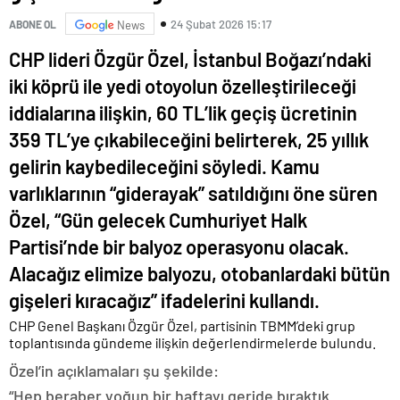
24 Şubat 2026 15:17
ABONE OL
News
CHP lideri Özgür Özel, İstanbul Boğazı’ndaki
iki köprü ile yedi otoyolun özelleştirileceği
iddialarına ilişkin, 60 TL’lik geçiş ücretinin
359 TL’ye çıkabileceğini belirterek, 25 yıllık
gelirin kaybedileceğini söyledi. Kamu
varlıklarının “giderayak” satıldığını öne süren
Özel, “Gün gelecek Cumhuriyet Halk
Partisi’nde bir balyoz operasyonu olacak.
Alacağız elimize balyozu, otobanlardaki bütün
gişeleri kıracağız” ifadelerini kullandı.
CHP Genel Başkanı Özgür Özel, partisinin TBMM’deki grup
toplantısında gündeme ilişkin değerlendirmelerde bulundu.
Özel’in açıklamaları şu şekilde:
“Hep beraber yoğun bir haftayı geride bıraktık.