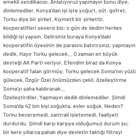
emekli sendikacısı. Anlatıyoruz yapmayın bunu diye,
dinlemediler. Konya’dan işi işte yoğurt, süt, gofret,
Torku diye bir şirket. Kıymetli bir şirkettir,
kooperatifleri severiz biz; o gün de dedim herkes
bildiği işi yapsın. Gelirsiniz buraya Konya’daki
kooperatifin üyesinin de parasını batırırsınız, yapmayın
dedik. Hayır Torku gelecek… O zaman en büyük
desteği AK Parti veriyor. Efendim biraz da Konya
kooperatif falan görmüş; Torku gelecek Soma’nın yüzü
gülecek, Özgür Özel önümüzden çekil, özelleştirme
Soma’yı şaha kaldıracak…
Özelleştirdiler. Yapmayın dedik dinlemediler. Şimdi
Soma’da 42 bin kişi soğukta, evler soğuk. Neden?
Torku beceremedi, santrali işletemedi, faaliyeti
durdurdu. Şimdi karşı karşıya olduğumuz durum şu;
bir kere yıllarca pahalı diye devletin taktığı filtreyi