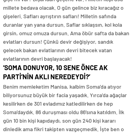
millete bedava olacak. O gün gelince biz kıracağız o
gişeleri. Safları ayrıştırın safları! Milletin safında
duranlar yan yana dursun. Saflar sıklaşsın, kol kola
girsin, omuz omuza dursun. Ama öbür safta da bakan
evlatları dursun! Çünkü devir değişiyor, sandık
gelecek bakan evlatlarının devri bitecek vatan
evlatlarının devri başlayacak!
‘SOMA DONUYOR, 10 SENE ÖNCE AK
PARTİ’NİN AKLI NEREDEYDİ?’
Benim memleketim Manisa, kalbim Soma’da atıyor
biliyorsunuz büyük bir facia yaşadık. Yırca’da ağaçlar
kesilirken de 301 evladımız katledilirken de hep
Soma’daydık. 86 duruşması oldu 86’sına katıldım. İlk
gün 10 bin kişi kapıdaydı, son gün 240 kişi kararı
dinledik ama fikri takipten vazgeçmedik. İşte ben o