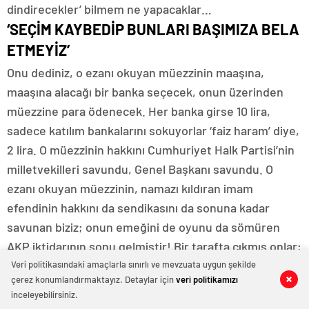
dindirecekler’ bilmem ne yapacaklar…
‘SEÇİM KAYBEDİP BUNLARI BAŞIMIZA BELA
ETMEYİZ’
Onu dediniz, o ezanı okuyan müezzinin maaşına,
maaşına alacağı bir banka seçecek, onun üzerinden
müezzine para ödenecek. Her banka girse 10 lira,
sadece katılım bankalarını sokuyorlar ‘faiz haram’ diye,
2 lira. O müezzinin hakkını Cumhuriyet Halk Partisi’nin
milletvekilleri savundu, Genel Başkanı savundu. O
ezanı okuyan müezzinin, namazı kıldıran imam
efendinin hakkını da sendikasını da sonuna kadar
savunan biziz; onun emeğini de oyunu da sömüren
AKP iktidarının sonu gelmiştir! Bir tarafta çıkmış onlar;
‘Kutuplaşma yapacağız, CHP ile milleti korkutacağız, aç
Veri politikasındaki amaçlarla sınırlı ve mevzuata uygun şekilde
çerez konumlandırmaktayız. Detaylar için
veri politikamızı
0
0
sefil güvencesiz milletin yine oyunu biz alacağız, 5 yıl
inceleyebilirsiniz.
daha milleti sömüreceğiz…’ Bu milleti size 5 yıl daha