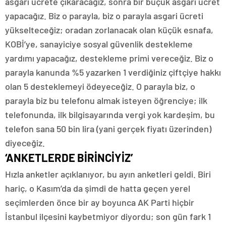
asgari ücrete çıkaracağız, sonra bir buçuk asgari ücret
yapacağız. Biz o parayla, biz o parayla asgari ücreti
yükselteceğiz; oradan zorlanacak olan küçük esnafa,
KOBİ’ye, sanayiciye sosyal güvenlik destekleme
yardımı yapacağız, destekleme primi vereceğiz. Biz o
parayla kanunda %5 yazarken 1 verdiğiniz çiftçiye hakkı
olan 5 desteklemeyi ödeyeceğiz. O parayla biz, o
parayla biz bu telefonu almak isteyen öğrenciye; ilk
telefonunda, ilk bilgisayarında vergi yok kardeşim, bu
telefon sana 50 bin lira (yani gerçek fiyatı üzerinden)
diyeceğiz.
‘ANKETLERDE BİRİNCİYİZ’
Hızla anketler açıklanıyor, bu ayın anketleri geldi. Biri
hariç, o Kasım’da da şimdi de hatta geçen yerel
seçimlerden önce bir ay boyunca AK Parti hiçbir
İstanbul ilçesini kaybetmiyor diyordu; son gün fark 1