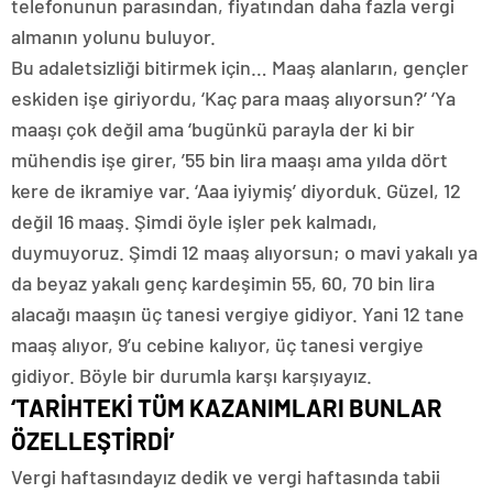
telefonunun parasından, fiyatından daha fazla vergi
almanın yolunu buluyor.
Bu adaletsizliği bitirmek için… Maaş alanların, gençler
eskiden işe giriyordu, ‘Kaç para maaş alıyorsun?’ ‘Ya
maaşı çok değil ama ‘bugünkü parayla der ki bir
mühendis işe girer, ’55 bin lira maaşı ama yılda dört
kere de ikramiye var. ‘Aaa iyiymiş’ diyorduk. Güzel, 12
değil 16 maaş. Şimdi öyle işler pek kalmadı,
duymuyoruz. Şimdi 12 maaş alıyorsun; o mavi yakalı ya
da beyaz yakalı genç kardeşimin 55, 60, 70 bin lira
alacağı maaşın üç tanesi vergiye gidiyor. Yani 12 tane
maaş alıyor, 9’u cebine kalıyor, üç tanesi vergiye
gidiyor. Böyle bir durumla karşı karşıyayız.
‘TARİHTEKİ TÜM KAZANIMLARI BUNLAR
ÖZELLEŞTİRDİ’
Vergi haftasındayız dedik ve vergi haftasında tabii