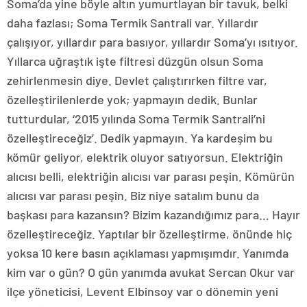
Soma’da yine böyle altın yumurtlayan bir tavuk, belki
daha fazlası; Soma Termik Santrali var. Yıllardır
çalışıyor, yıllardır para basıyor, yıllardır Soma’yı ısıtıyor.
Yıllarca uğraştık işte filtresi düzgün olsun Soma
zehirlenmesin diye. Devlet çalıştırırken filtre var,
özelleştirilenlerde yok; yapmayın dedik. Bunlar
tutturdular, ‘2015 yılında Soma Termik Santrali’ni
özelleştireceğiz’. Dedik yapmayın. Ya kardeşim bu
kömür geliyor, elektrik oluyor satıyorsun. Elektriğin
alıcısı belli, elektriğin alıcısı var parası peşin. Kömürün
alıcısı var parası peşin. Biz niye satalım bunu da
başkası para kazansın? Bizim kazandığımız para… Hayır
özelleştireceğiz. Yaptılar bir özelleştirme, önünde hiç
yoksa 10 kere basın açıklaması yapmışımdır. Yanımda
kim var o gün? O gün yanımda avukat Sercan Okur var
ilçe yöneticisi, Levent Elbinsoy var o dönemin yeni