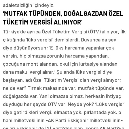
adaletsizliğin içindeyiz.
‘MUTFAK TÜPÜNDEN, DOĞALGAZDAN ÖZEL
TÜKETİM VERGİSİ ALINIYOR’
Türkiye’de ayrıca Özel Tüketim Vergisi (ÖTV) alınıyor. İlk
çıktığında ‘lüks vergisi’ demişlerdi. Duyunca da şey
diye düşünüyorsun; ‘E lüks harcama yapanlar çok
versin, hiç olmazsa zorunlu harcama yapandan,
çocuğuna mont alandan, okul için kırtasiye alandan
daha makul vergi alınır.’ Şu anda lüks vergisi diye
başlayan, adı Özel Tüketim Vergisi olan vergi alınıyor;
ne de var? Tırnak makasında var, mutfak tüpünde var,
doğalgazda var. Yani olmazsa olmaz, herkesin ihtiyaç
duyduğu her şeyde ÖTV var. Neyde yok? ‘Lüks vergisi’
diye getirdikleri vergi; elmasta yok, pırlantada yok, o
hani milletvekilinin -AK Parti Eskişehir milletvekilinin-
oyları Eskişehir’de İYİ Parti’den alan, sonra AK Parti’ye