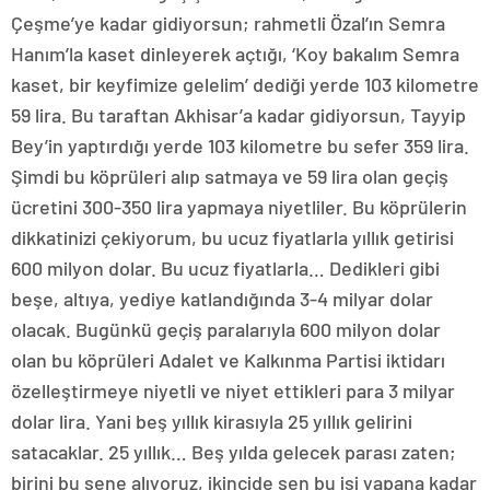
Çeşme’ye kadar gidiyorsun; rahmetli Özal’ın Semra
Hanım’la kaset dinleyerek açtığı, ‘Koy bakalım Semra
kaset, bir keyfimize gelelim’ dediği yerde 103 kilometre
59 lira. Bu taraftan Akhisar’a kadar gidiyorsun, Tayyip
Bey’in yaptırdığı yerde 103 kilometre bu sefer 359 lira.
Şimdi bu köprüleri alıp satmaya ve 59 lira olan geçiş
ücretini 300-350 lira yapmaya niyetliler. Bu köprülerin
dikkatinizi çekiyorum, bu ucuz fiyatlarla yıllık getirisi
600 milyon dolar. Bu ucuz fiyatlarla… Dedikleri gibi
beşe, altıya, yediye katlandığında 3-4 milyar dolar
olacak. Bugünkü geçiş paralarıyla 600 milyon dolar
olan bu köprüleri Adalet ve Kalkınma Partisi iktidarı
özelleştirmeye niyetli ve niyet ettikleri para 3 milyar
dolar lira. Yani beş yıllık kirasıyla 25 yıllık gelirini
satacaklar. 25 yıllık… Beş yılda gelecek parası zaten;
birini bu sene alıyoruz, ikincide sen bu işi yapana kadar