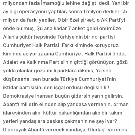
milyondan fazla İmamoğlu lehine değişti dedi. Yani bir
ay algı operasyonu yaptılar, sonra 1 milyon dediler 1,5
milyon da farkı yediler. O bir özel şirket, o AK Parti’yi
önde bulmuş. Şu ana kadar 7 anket geldi önümüze;
Allah’a şükür hepsinde Türkiye’nin birinci partisi
Cumhuriyet Halk Partisi. Farkı kiminde koruyoruz,
kiminde açıyoruz ama Cumhuriyet Halk Partisi önde.
Adalet ve Kalkınma Partisi’nin gittiği görünüyor, gözü
yolda olanlar gözü milli parklara dikmiş. Ya sen
düşünsene, sen burada Türkiye Cumhuriyeti’nin
iktidar partisisin, sen işgal ordusu değilsin ki!
Demokrasiye inansan bugün gidersin yarın gelirsin.
Abant’ı milletin elinden alıp yandaşa vermenin, orman
idaresinden alıp, kültür bakanlığından alıp bir takım
yerleri yandaşlara peşkeş çekmenin ne şeyi var?
Giderayak Abant’ı verecek yandaşa, Uludağ’ı verecek