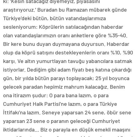
ki: ‘Kesin satacağız diyemeyiz, piyasasını
araştırıyoruz.’ Buradan bu Ramazan mübarek günde
Türkiye’deki bütün, bütün vatandaşlarımıza
sesleniyorum: Köprülerin satılacağından haberdar
olan vatandaşlarımızın oranı anketlere göre %35-40.
Bir kere bunu duyan duymayana duyursun. Haberdar
olup da köprü satışını destekleyenlerin oranı %10, %90
karşı. Ve altın yumurtlayan tavuğu yabancılara satmak
istiyorlar. Dediğim gibi adam fiyatı beş katına çıkardığı
gün, bir yılda bütün parayı toplayacak; 25 yıl boyunca
gelecek paradan hepimiz mahrum kalacağız. Benim
ona itirazım şudur: O para bana lazım, o para
Cumhuriyet Halk Partisi’ne lazım, o para Türkiye
İttifakı’na lazım. Seneye yaparsan 24 sene, öbür sene
yaparsan 23 sene o paranın geleceği Cumhuriyet
iktidarlarında… Biz o parayla en düşük emekli maaşını