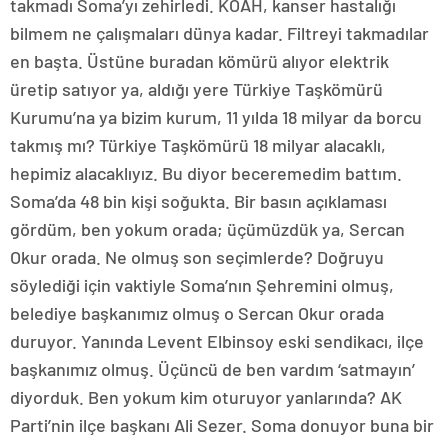
takmadı Soma’yı zehirledi. KOAH, kanser hastalığı
bilmem ne çalışmaları dünya kadar. Filtreyi takmadılar
en başta. Üstüne buradan kömürü alıyor elektrik
üretip satıyor ya, aldığı yere Türkiye Taşkömürü
Kurumu’na ya bizim kurum, 11 yılda 18 milyar da borcu
takmış mı? Türkiye Taşkömürü 18 milyar alacaklı,
hepimiz alacaklıyız. Bu diyor beceremedim battım.
Soma’da 48 bin kişi soğukta. Bir basın açıklaması
gördüm, ben yokum orada; üçümüzdük ya, Sercan
Okur orada. Ne olmuş son seçimlerde? Doğruyu
söylediği için vaktiyle Soma’nın Şehremini olmuş,
belediye başkanımız olmuş o Sercan Okur orada
duruyor. Yanında Levent Elbinsoy eski sendikacı, ilçe
başkanımız olmuş. Üçüncü de ben vardım ‘satmayın’
diyorduk. Ben yokum kim oturuyor yanlarında? AK
Parti’nin ilçe başkanı Ali Sezer. Soma donuyor buna bir