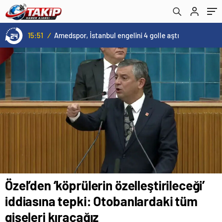
kıracağız
13:00
/
Kovid-19 aramızda geziyor: Test yapılmadığı için kimse farkında değil
Özel’den ‘köprülerin özelleştirileceği’
iddiasına tepki: Otobanlardaki tüm
gişeleri kıracağız