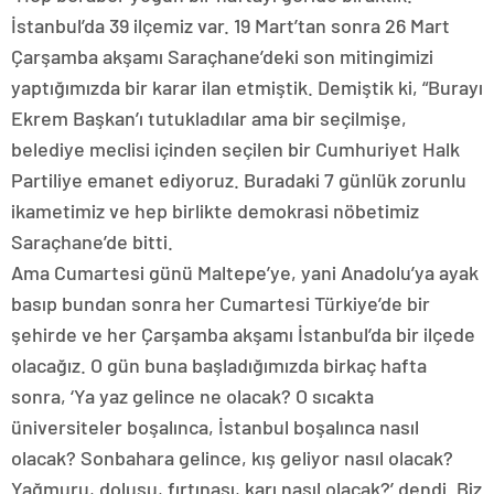
İstanbul’da 39 ilçemiz var. 19 Mart’tan sonra 26 Mart
Çarşamba akşamı Saraçhane’deki son mitingimizi
yaptığımızda bir karar ilan etmiştik. Demiştik ki, “Burayı
Ekrem Başkan’ı tutukladılar ama bir seçilmişe,
belediye meclisi içinden seçilen bir Cumhuriyet Halk
Partiliye emanet ediyoruz. Buradaki 7 günlük zorunlu
ikametimiz ve hep birlikte demokrasi nöbetimiz
Saraçhane’de bitti.
Ama Cumartesi günü Maltepe’ye, yani Anadolu’ya ayak
basıp bundan sonra her Cumartesi Türkiye’de bir
şehirde ve her Çarşamba akşamı İstanbul’da bir ilçede
olacağız. O gün buna başladığımızda birkaç hafta
sonra, ‘Ya yaz gelince ne olacak? O sıcakta
üniversiteler boşalınca, İstanbul boşalınca nasıl
olacak? Sonbahara gelince, kış geliyor nasıl olacak?
Yağmuru, dolusu, fırtınası, karı nasıl olacak?’ dendi. Biz