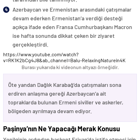
Azerbaycan ve Ermenistan arasındaki çatışmalar
devam ederken Ermenistan’a verdiği desteği
açıkça ifade eden Fransa Cumhurbaşkanı Macron
ise hafta sonunda dikkat çeken bir ziyaret
gerçekleştirdi.
https://www.youtube.com/watch?
v=RK1K2bCg4J8&ab_channel=Balu-RelaxingNaturein4K
Burası yukarıda ki videonun altyazı örneğidir.
Öte yandan Dağlık Karabağ’da çatışmaları sona
erdiren anlaşma gereği Azerbaycan’a ait
topraklarda bulunan Ermeni siviller ve askerler,
bölgeden ayrılmaya devam ediyor.
Paşinya’nın Ne Yapacağı Merak Konusu
Yenilginin ardından başkent Erivan’da istifa etmesi için