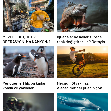
MEZİTLİ’DE ÇÖP EV
İguanalar ne kadar sürede
OPERASYONU: 4 KAMYON, 10
renk değiştirebilir ? Detaylar
TON ATIK ÇIKARILDI
burada…
Penguenleri hiç bu kadar
Mecnun Otyakmaz:
komik ve yakından
Alacağımız her puanın çok
görmemiştiniz
önemi var