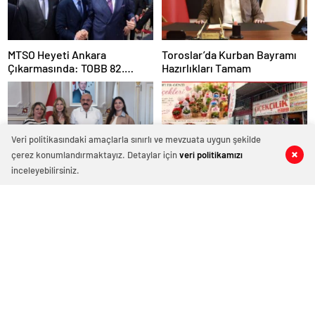
MTSO Heyeti Ankara
Toroslar’da Kurban Bayramı
Çıkarmasında: TOBB 82.
Hazırlıkları Tamam
Genel Kurulu’nda Mersin
Talepleri İletildi
Veri politikasındaki amaçlarla sınırlı ve mevzuata uygun şekilde
çerez konumlandırmaktayız. Detaylar için
veri politikamızı
0
1
0
0
inceleyebilirsiniz.
Çukurova İş Dünyası
Mersin’de Anneler Günü
Hareketlendi: ÇUGİDER’den
öncesi en çok tercih edilen
Hümay Lojistik’e Çıkartma
çiçekler belli oldu