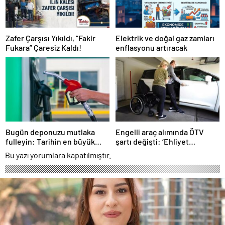
Zafer Çarşısı Yıkıldı, “Fakir
Elektrik ve doğal gaz zamları
Fukara” Çaresiz Kaldı!
enflasyonu artıracak
Bugün deponuzu mutlaka
Engelli araç alımında ÖTV
fulleyin: Tarihin en büyük
şartı değişti: ‘Ehliyet
zammı geliyor
alamayanlar’ da kapsama
Bu yazı yorumlara kapatılmıştır.
alındı