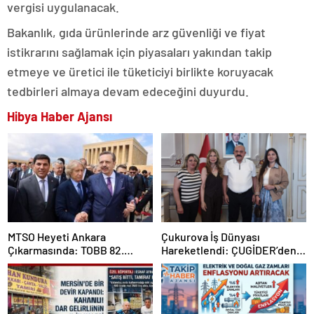
vergisi uygulanacak.
Bakanlık, gıda ürünlerinde arz güvenliği ve fiyat
istikrarını sağlamak için piyasaları yakından takip
etmeye ve üretici ile tüketiciyi birlikte koruyacak
tedbirleri almaya devam edeceğini duyurdu.
Hibya Haber Ajansı
MTSO Heyeti Ankara
Çukurova İş Dünyası
Çıkarmasında: TOBB 82.
Hareketlendi: ÇUGİDER’den
Genel Kurulu’nda Mersin
Hümay Lojistik’e Çıkartma
Talepleri İletildi